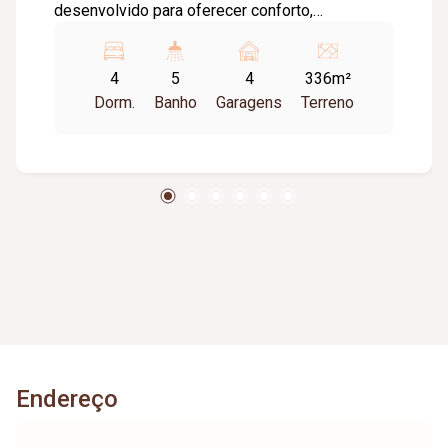
desenvolvido para oferecer conforto,
sofisticação e funcionalidade. São 03 suítes
amplas, incluindo suíte máster com closet, além
4
5
4
336m²
de escritório com possibilidade de conversão
Dorm.
Banho
Garagens
Terreno
para 04º quarto. Sala com pé direito duplo
integrada aos ambientes, proporcionando
amplitude, iluminação natural e elegância.
Cozinha gourmet com churrasqueira, ilha central
e acabamento sofisticado. O imóvel conta com
05 banheiros, sendo 03 suítes, 01 social e 01
de apoio na área da piscina; Cubas e bancadas
esculpidas em porcelanato premium, teto
rebaixado em gesso com iluminação planejada
conforme projeto luminotécnico e esquadrias
linha Gold com janelas automatizadas. Área de
lazer com piscina aquecida, hidromassagem e
Endereço
iluminação integrada. Possui lavanderia
independente, despensa e garagem para 04
carros, sendo 02 vagas cobertas e 02