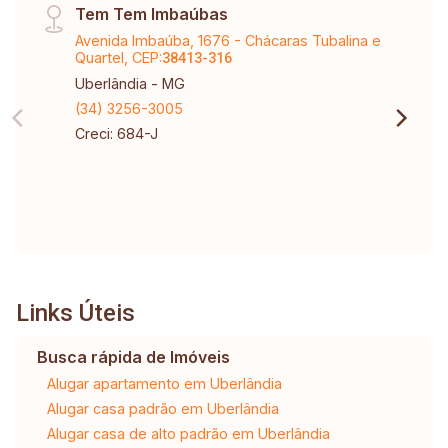
Tem Tem Imbaúbas
descobertas. Projeto de paisagismo completo,
Avenida Imbaúba, 1676 - Chácaras Tubalina e
harmonizando design moderno e composição
Quartel, CEP:
38413-316
arbórea sofisticada. Imóvel equipado com
Uberlândia - MG
aquecimento solar, proporcionando água quente
(34) 3256-3005
para duchas, lavatórios e cozinha.
Creci: 684-J
Links Úteis
Busca rápida de Imóveis
Alugar apartamento em Uberlândia
Alugar casa padrão em Uberlândia
Alugar casa de alto padrão em Uberlândia