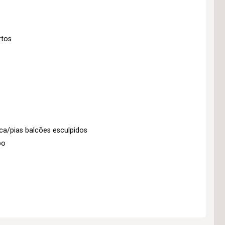
rtos
a/pias balcões esculpidos
bo