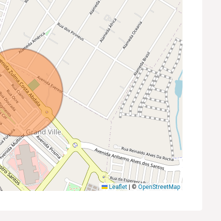
Leaflet
|
©
OpenStreetMap