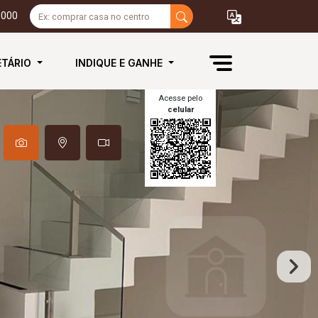
3000
ETÁRIO
INDIQUE E GANHE
Acesse pelo
celular