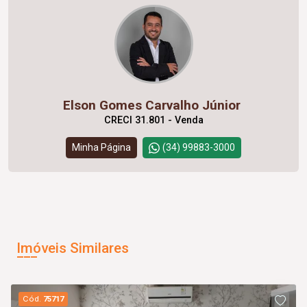
Elson Gomes Carvalho Júnior
CRECI 31.801 - Venda
Minha Página
(34) 99883-3000
Imóveis Similares
Cód.
75717