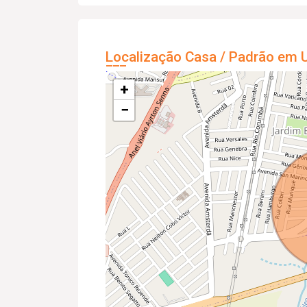
Localização Casa / Padrão em U
+
−