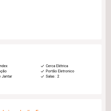
s
index
Cerca Elétrica
ação
Portão Eletronico
e Jantar
Salas : 2