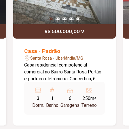
R$ 500.000,00 V
Casa - Padrão
Santa Rosa - Uberlândia/MG
Casa residencial com potencial
comercial no Bairro Santa Rosa Portão
e porteiro eletrônicos; Concertina; 6
Vagas de garagens; Sala; Hall para 3
quartos sendo 1 suite; 1 Quarto com
3
1
6
250m²
clarabóia; Banheiro social; Cozinha com
Dorm.
Banho
Garagens
Terreno
copa; Lavanderia separada coberta;
Espaço gourmet com churrasqueira;
Depósito; Área externa para varal; Piso
cerâmica.