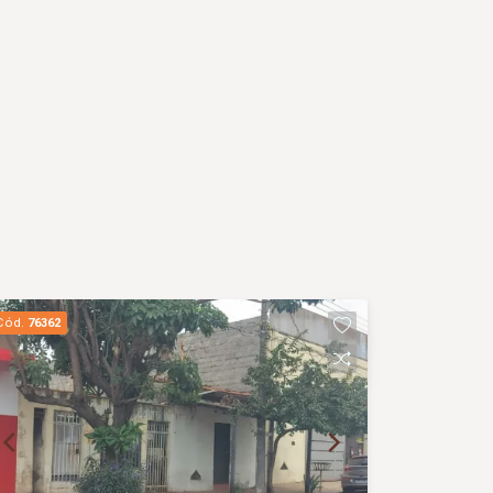
Cód.
76362