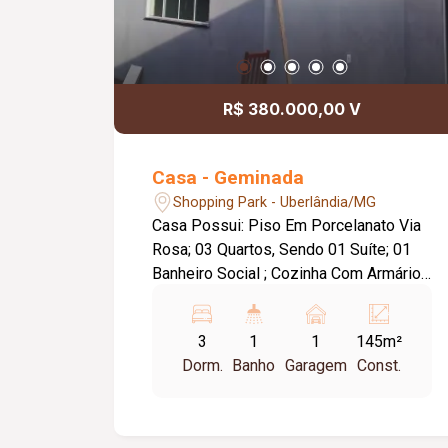
R$ 380.000,00 V
Casa - Geminada
Shopping Park - Uberlândia/MG
Casa Possui: Piso Em Porcelanato Via
Rosa; 03 Quartos, Sendo 01 Suíte; 01
Banheiro Social ; Cozinha Com Armário;
Sala; Área de serviço.
3
1
1
145m²
Dorm.
Banho
Garagem
Const.