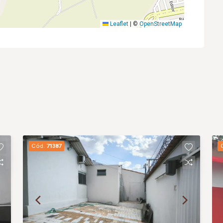
Leaflet
|
©
OpenStreetMap
Cód.
71387