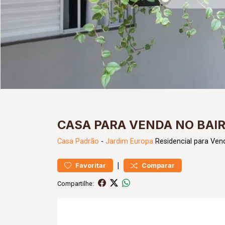
CASA PARA VENDA NO BAI
Casa
Padrão
-
Jardim Europa
Residencial para Ven
|
Favoritar
Comparar
Compartilhe: