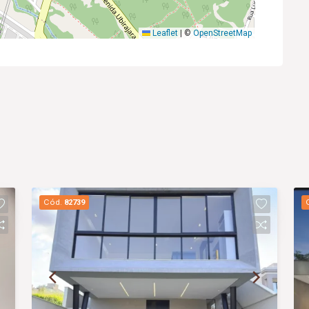
Leaflet
|
©
OpenStreetMap
Cód.
82739