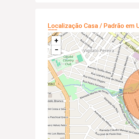
Localização Casa / Padrão em U
+
−