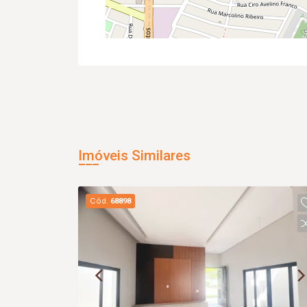
Imóveis Similares
Cód.
68898