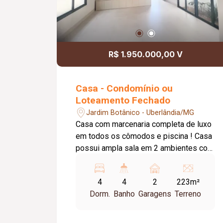
R$ 1.950.000,00 V
Casa - Condomínio ou
Loteamento Fechado
Jardim Botânico - Uberlândia/MG
Casa com marcenaria completa de luxo
em todos os cômodos e piscina ! Casa
possui ampla sala em 2 ambientes com
jardim de inverno integrada com
cozinha; Conceito open space; 3 suítes
4
4
2
223m²
com closet ocultos; Escritório; Cozinha
Dorm.
Banho
Garagens
Terreno
em ilha repleta de armários; Lavanderia
separada com armários; Área gourmet
integrada com piscina