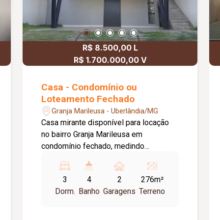
R$ 8.500,00 L
R$ 1.700.000,00 V
Casa - Condomínio ou
Loteamento Fechado
Granja Marileusa - Uberlândia/MG
Casa mirante disponível para locação
no bairro Granja Marileusa em
condomínio fechado, medindo
aproximadamente 182m² de área
construída, com projeto de iluminação, é
3
4
2
276m²
composta por sala ampla, cozinha com
Dorm.
Banho
Garagens
Terreno
armários e bancada em granito,
churrasqueira a carvão, 03 suítes sendo
01 com armários e 01 com closet, área