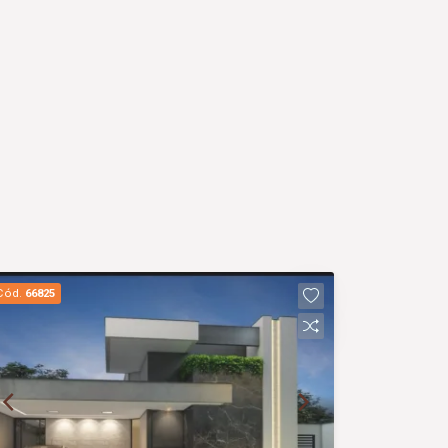
Cód.
66825