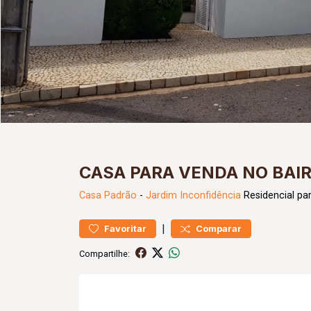
CASA PARA VENDA NO BAI
Casa
Padrão
-
Jardim Inconfidência
Residencial pa
|
Favoritar
Comparar
Compartilhe: