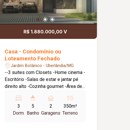
R$ 1.880.000,00 V
Casa - Condomínio ou
Loteamento Fechado
Jardim Botânico - Uberlândia/MG
--3 suites com Closets -Home cinema -
Escritório -Salas de estar e jantar pé
direito alto -Cozinha gourmet -Área de
serviço -Garagem 2 carros -lavabo -
piscina com spa e cascata -depósito
3
5
2
350m²
Dorm.
Banho
Garagens
Terreno