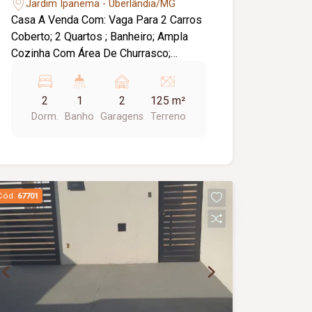
Jardim Ipanema - Uberlândia/MG
Casa A Venda Com: Vaga Para 2 Carros
Coberto; 2 Quartos ; Banheiro; Ampla
Cozinha Com Área De Churrasco;
Portão Eletrônico; Interfone.
2
1
2
125 m²
Dorm.
Banho
Garagens
Terreno
Cód.
67701