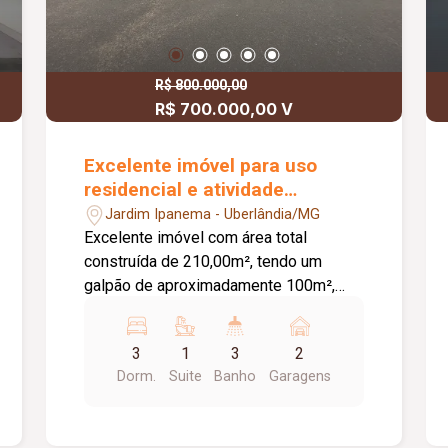
R$ 800.000,00
R$ 700.000,00 V
Excelente imóvel para uso
residencial e atividade
comercial no bairro Jardim
Jardim Ipanema - Uberlândia/MG
Ipanema
Excelente imóvel com área total
construída de 210,00m², tendo um
galpão de aproximadamente 100m²,
tendo escritório, banheiro e uma casa
tendo 03 quartos, sendo 01 suíte com
3
1
3
2
armários sob a pia e box em vidro
Dorm.
Suite
Banho
Garagens
temperado e espelho, banheiro social
com box em vidro temperado, sala,
cozinha com bancada e armários,