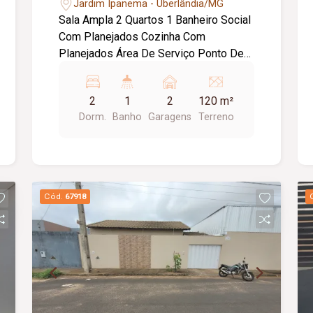
Jardim Ipanema - Uberlândia/MG
Sala Ampla 2 Quartos 1 Banheiro Social
Com Planejados Cozinha Com
Planejados Área De Serviço Ponto De
Ar Condicionado 2 Vagas Garagem
Portão Eletrônico
2
1
2
120 m²
Dorm.
Banho
Garagens
Terreno
Cód.
67918