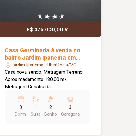
R$ 375.000,00 V
Casa Germinada à venda no
bairro Jardim Ipanema em
Uberlândia.
Jardim Ipanema - Uberlândia/MG
Casa nova sendo: Metragem Terreno:
Aproximadamente 180,00 m².
Metragem Construída:
Aproximadamente 77,00 m². Sala 02
ambientes, Três quartos, sendo uma
3
1
2
3
suíte, Banheiro social, Cozinha,
Dorm.
Suite
Banho
Garagens
Lavanderia, Quintal grande, Portas e
janelas em Blindex, Toda laje, Piso
porcelanato, Bancadas granito, Toda