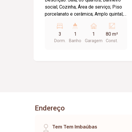
social; Cozinha; Área de serviço; Piso
porcelanato e cerâmica; Amplo quintal;
Garagem para 04 carros. Terreno 12 por
30, 360m². Área construída 69,30.
3
1
1
80 m²
Dorm.
Banho
Garagem
Const.
Endereço
Tem Tem Imbaúbas