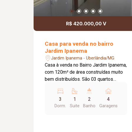
R$ 420.000,00 V
Casa para venda no bairro
Jardim Ipanema
Jardim Ipanema - Uberlândia/MG
Casa à venda no Bairro Jardim Ipanema,
com 120m² de área construídas muito
bem distribuídos. São 03 quartos
sendo uma suíte. Sala de estar. Sala de
jantar. Cozinha. Ambas salas e cozinha
3
1
2
4
com pé direito duplo. Lavanderia.
Dorm.
Suite
Banho
Garagens
Edícula completa. Garagem ampla para
04 carros. Ente em contato com um dos
nossos corretores e agende já uma
visita!