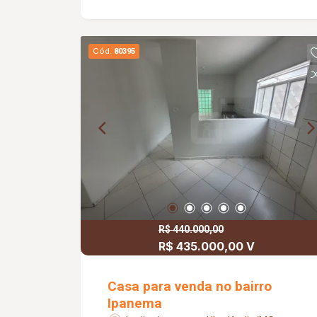
Cód.
80395
R$ 440.000,00
R$ 435.000,00 V
Casa para venda no bairro
Ipanema