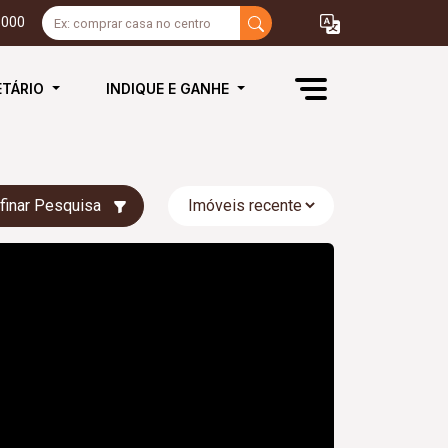
3000
ETÁRIO
INDIQUE E GANHE
finar Pesquisa