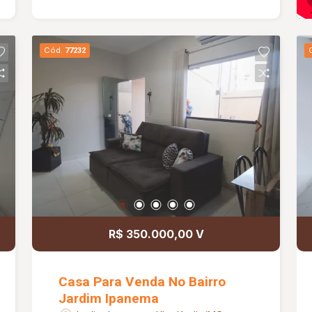
e agende já a sua visita!
Cód.
77232
R$ 350.000,00 V
Casa Para Venda No Bairro
Jardim Ipanema