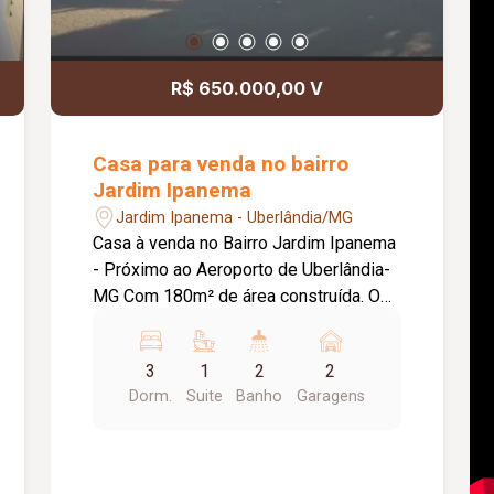
R$ 650.000,00 V
Casa para venda no bairro
Jardim Ipanema
Jardim Ipanema - Uberlândia/MG
Casa à venda no Bairro Jardim Ipanema
- Próximo ao Aeroporto de Uberlândia-
MG Com 180m² de área construída. O
imóvel possui: 03 quartos sendo uma
suíte com closet. Sala em 02
3
1
2
2
ambientes, sala de jantar e estar.
Dorm.
Suite
Banho
Garagens
Varanda ampla com banheiro. Vaga de
garagem para 02 carros. Casa 2 recém
construída com 2 quartos Ente em
contato com um dos nossos corretores