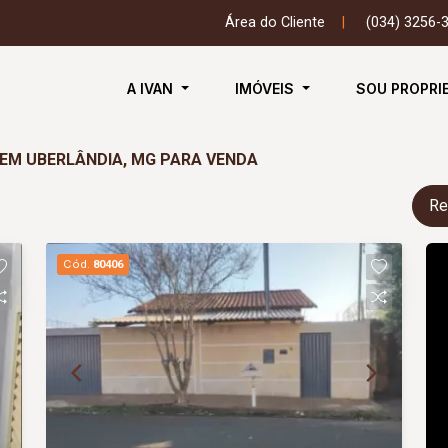
Área do Cliente
|
(034) 3256-
A IVAN
IMÓVEIS
SOU PROPRI
 EM UBERLÂNDIA, MG PARA VENDA
Re
Cód.
80406