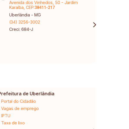
Avenida dos Vinhedos, 50 - Jardim
Rua A
Karaíba, CEP:
CEP:
38411-217
3
Uberlândia - MG
Uberl
(34) 3256-3002
(34) 
Creci: 684-J
Creci
CNPJ:
Prefeitura de Uberlândia
Cemig
Portal do Cidadão
2ª via da 
Vagas de emprego
Ligação n
IPTU
Desligam
Taxa de lixo