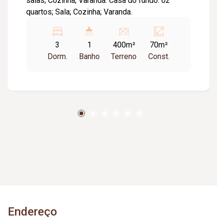
salas; Cozinha; Varanda. Casa do fundo: 02
quartos; Sala; Cozinha; Varanda.
3
1
400m²
70m²
Dorm.
Banho
Terreno
Const.
Endereço