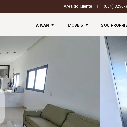
Área do Cliente
|
(034) 3256-
A IVAN
IMÓVEIS
SOU PROPRI