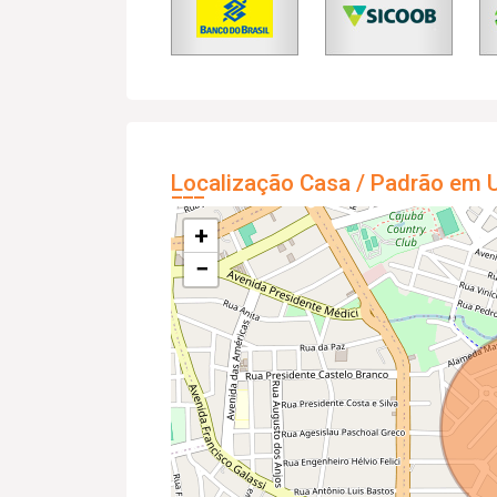
Localização Casa / Padrão em U
+
−