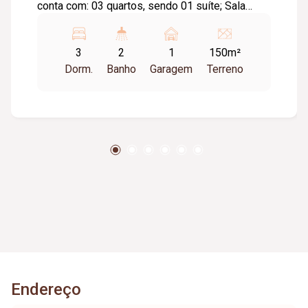
conta com: 03 quartos, sendo 01 suíte; Sala
individual; Cozinha individual; Banheiro social;
Lavanderia; Estacionamento; Diferenciais: Porta
3
2
1
150m²
pivotante na sala com 1,20 m; Pé-direito de 3,10
Dorm.
Banho
Garagem
Terreno
m de altura; Janelas em blindex, sendo a da sala
com 2,00 m; 02 jardins de inverno; Piso em
porcelanato; Molduras em gesso nos tetos;
Projeto moderno e funcional; Informações
complementares: Imóvel em fase de
acabamento, com previsão de entrega em
aproximadamente 02 meses. As Fotos são
meramente ilustrativas.
Endereço