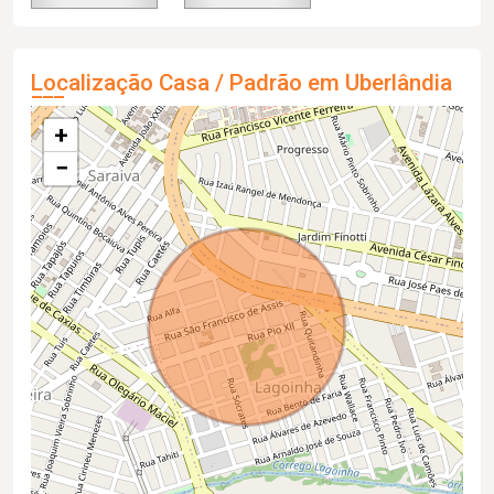
Localização Casa / Padrão em Uberlândia
+
−