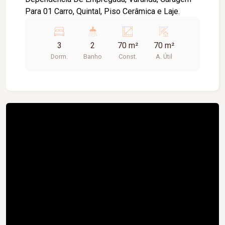
Para 01 Carro, Quintal, Piso Cerâmica e Laje.
3
2
70 m²
70 m²
Dorm.
Banho
Const.
A. Útil