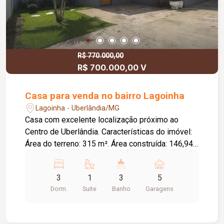
R$ 770.000,00
R$ 700.000,00 V
Casa para venda no bairro Lagoinha
Lagoinha - Uberlândia/MG
Casa com excelente localização próximo ao
Centro de Uberlândia. Características do imóvel:
Área do terreno: 315 m². Área construída: 146,94
m². Composição da casa: Sala de TV; Sala de
jantar; Cozinha; Lavanderia com despensa; Jardim
3
1
3
5
de inverno; 03 quartos; 03 banheiros; 01 suíte.
Dorm.
Suite
Banho
Garagens
Área externa: Área gourmet completa;
Churrasqueira; Fogão a lenha; Área de jardinagem;
Garagem para até 5 carros. Itens que agregam