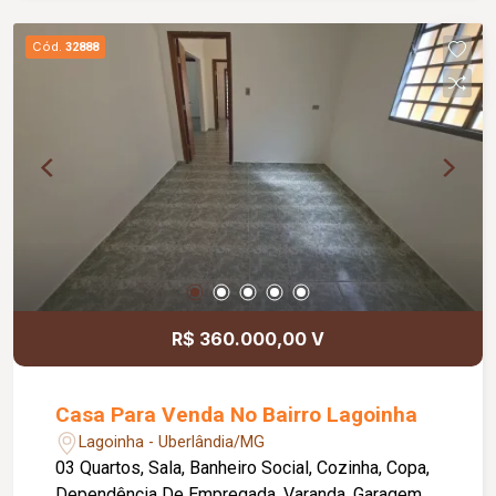
valor ao imóvel: Armários planejados; Persianas
planejadas; Sistema de câmeras de segurança;
Cód.
32888
Alarme no portão; Interfone; Imóvel de única
proprietária; Casa construída pela própria
proprietária. Informações da construção: Ano da
construção: 2007; Última reforma: 2020 (pintura);
Imóvel muito bem conservado.
R$ 360.000,00 V
Casa Para Venda No Bairro Lagoinha
Lagoinha - Uberlândia/MG
03 Quartos, Sala, Banheiro Social, Cozinha, Copa,
Dependência De Empregada, Varanda, Garagem