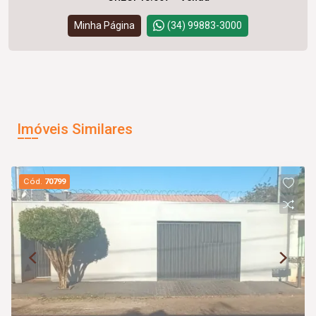
Minha Página
(34) 99883-3000
Imóveis Similares
Cód.
70799