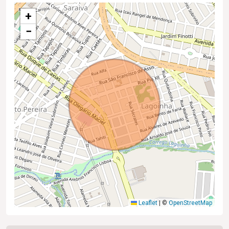
+
−
Leaflet
|
©
OpenStreetMap