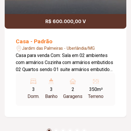
R$ 600.000,00 V
Casa - Padrão
Jardim das Palmeiras - Uberlândia/MG
Casa para venda Com: Sala em 02 ambientes
com armários Cozinha com armários embutidos
02 Quartos sendo 01 suite armários embutidos
Área de serviço varanda ampla Coberta, quarto
suite com armário Quintal com frutas Garagem
3
3
2
350m²
para 2 carros Portão eletrônico, interfone,
Dorm.
Banho
Garagens
Terreno
concertina.