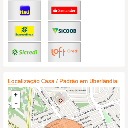
Localização Casa / Padrão em Uberlândia
+
−