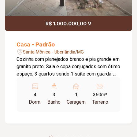
R$ 1.000.000,00 V
Casa - Padrão
Santa Mônica - Uberlândia/MG
Cozinha com planejados branco e pia grande em
granito preto; Sala e copa conjugados com ótimo
espaço; 3 quartos sendo 1 suíte com guarda-
roupa planejado branco; 1 vaga de garagem com
possibilidade de reformar e aumentar; Possui
4
3
1
360m²
grande área no fundo, área verde com ducha, e
Dorm.
Banho
Garagem
Terreno
área gourmet com churrasqueira a carvão; Quarto
e banheiro na lateral da área gourmet.