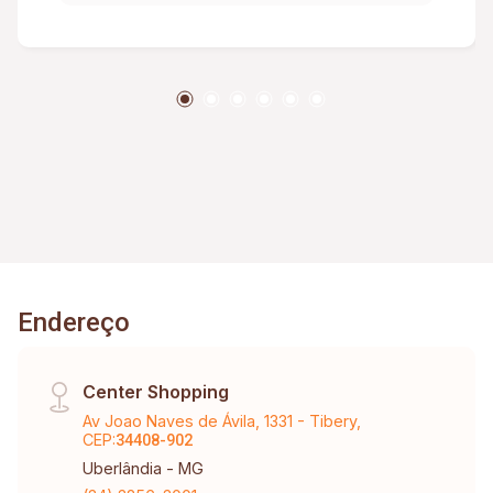
churrasqueira; Varanda; Garagem com
capacidade para 04 carros; Apresenta ótimo
acabamento.
Endereço
Center Shopping
Av Joao Naves de Ávila, 1331 - Tibery,
CEP:
34408-902
Uberlândia - MG