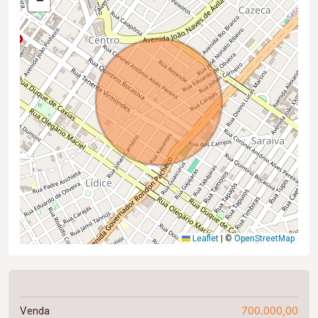
−
Leaflet
|
©
OpenStreetMap
700.000,00
Venda