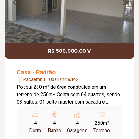
R$ 500.000,00 V
Casa - Padrão
Pacaembu - Uberlândia/MG
Possui 230 m² de área construída em um
terreno de 250m². Conta com 04 quartos, sendo
03 suítes, 01 suíte master com sacada e
banheira de hidromassagem com aquecimento
solar; Todas as suítes com armário embutido;
4
4
4
250m²
Lavabo; Sala em 02 ambientes; Copa; Cozinha
Dorm.
Banho
Garagens
Terreno
ampla e planejada; Área de serviço ampla com