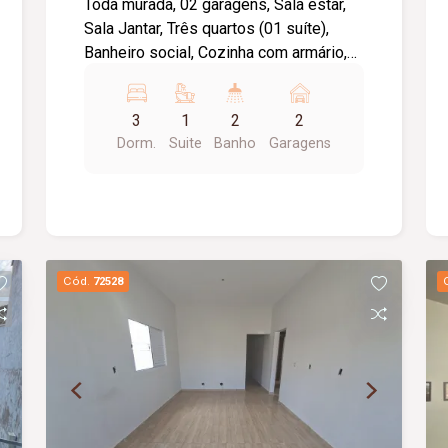
Toda murada, 02 garagens, Sala estar,
Sala Jantar, Três quartos (01 suíte),
Banheiro social, Cozinha com armário,
Lavanderia, Piso cerâmica, Toda laje.
Metragem Terreno: 287,56m2.
3
1
2
2
Metragem Construída:
Dorm.
Suite
Banho
Garagens
Aproximadamente 120,00m2.
Cód.
72528