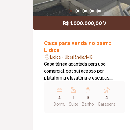
R$ 1.000.000,00 V
Casa para venda no bairro
Lídice
Lídice - Uberlândia/MG
Casa térrea adaptada para uso
comercial, possui acesso por
plataforma elevatória e escadas.
Garagem para 04 carros, área coberta
para 02. Ambientes: 02 salas, 01
4
1
3
4
cozinha, 04 quartos sendo 01 suíte, 02
Dorm.
Suite
Banho
Garagens
banheiros sociais, área de serviço com
acesso externo, jardim de inverno e
pátio aos fundos com edícula. Quartos
com armários embutidos em madeira.