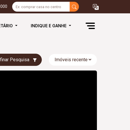
3000
ETÁRIO
INDIQUE E GANHE
finar Pesquisa