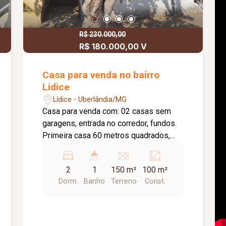
R$ 230.000,00
R$ 180.000,00 V
Casa para venda no bairro
Lidice
Lídice - Uberlândia/MG
Casa para venda com: 02 casas sem
garagens, entrada no corredor, fundos.
Primeira casa 60 metros quadrados,
sem laje. Segunda casa 50 metros
quadrados sem laje
2
1
150 m²
100 m²
Dorm.
Banho
Terreno
Const.