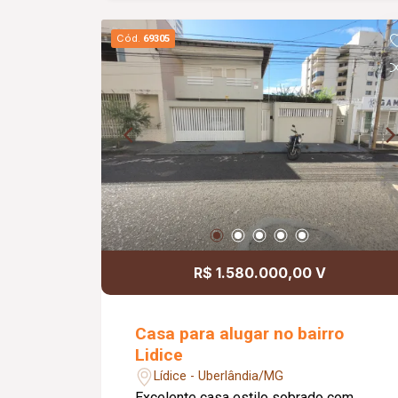
espaço versátil em uma área
privilegiada. Ideal para morar e
Cód.
69305
trabalhar.
R$ 1.580.000,00 V
Casa para alugar no bairro
Lidice
Lídice - Uberlândia/MG
Excelente casa estilo sobrado com