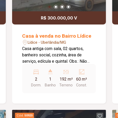
R$ 300.000,00 V
Casa à venda no Bairro Lídice
Lídice - Uberlândia/MG
Casa antiga com sala, 02 quartos,
banheiro social, cozinha, área de
serviço, edícula e quintal. Obs.: Não
possui garagem. Piso cerâmica.
2
1
192 m²
60 m²
Dorm.
Banho
Terreno
Const.
Cód.
50920