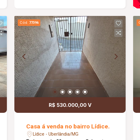
Cód.
77396
R$ 530.000,00 V
Casa á venda no bairro Lídice.
Lídice - Uberlândia/MG