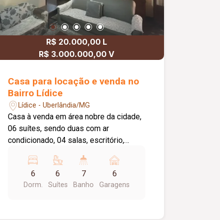
R$ 20.000,00 L
R$ 3.000.000,00 V
Casa para locação e venda no
Bairro Lídice
Lídice - Uberlândia/MG
Casa à venda em área nobre da cidade,
06 suítes, sendo duas com ar
condicionado, 04 salas, escritório,
cozinha, copa, lavanderia, banheiro
social, garagem pra 06 carros, piso de
6
6
7
6
taco de madeira nobre em todos os
Dorm.
Suítes
Banho
Garagens
ambientes exceto nos banheiros que é
de cerâmica. Área de lazer com piscina
e 2 churrasqueiras, varanda ampla