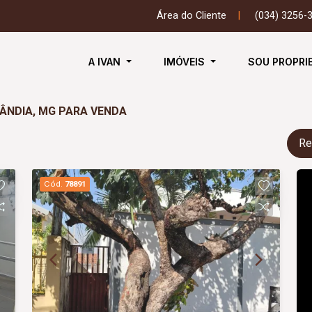
Área do Cliente
|
(034) 3256-
A IVAN
IMÓVEIS
SOU PROPRI
LÂNDIA, MG PARA VENDA
Re
Cód.
78891