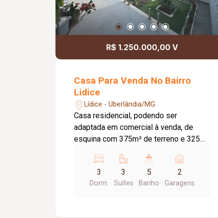
R$ 1.250.000,00 V
Casa Para Venda No Bairro
Lidice
Lídice - Uberlândia/MG
Casa residencial, podendo ser
adaptada em comercial à venda, de
esquina com 375m² de terreno e 325m²
de área construída. 03 suítes Com
Armários; Lavabo; sala Ampla; Cozinha
3
3
5
2
Em Ilha; Fotovoltaica; Concertina;
Dorm.
Suítes
Banho
Garagens
Alarme; Localizada no bairro Lídice, a
propriedade oferece uma excelente
oportunidade para quem busca um