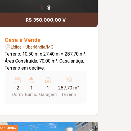
R$ 350.000,00 V
Casa à Venda
Lídice - Uberlândia/MG
Terreno: 10,50 m x 27,40 m = 287,70 m².
Área Construída: 70,00 m². Casa antiga.
Terreno em declive.
2
1
1
287.70 m²
Dorm.
Banho
Garagem
Terreno
Cód.
48047