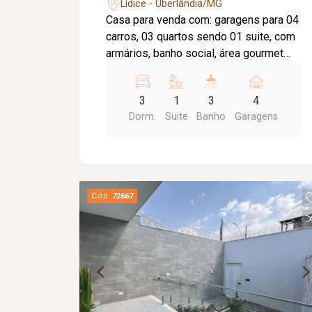
Lídice - Uberlândia/MG
Casa para venda com: garagens para 04
carros, 03 quartos sendo 01 suite, com
armários, banho social, área gourmet
integrada com a cozinha, armário na
cozinha, área de serviço, portas e janela
3
1
3
4
em blindex, piso porcelanato
Dorm.
Suite
Banho
Garagens
Cód.
72667