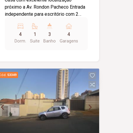
próximo a Av. Rondon Pacheco Entrada
independente para escritório com 2
salas de atendimento e banheiro. 4
quartos sendo 1 suíte máster com
4
1
3
4
banheira. Piscina Espaço gourmet com
Dorm.
Suite
Banho
Garagens
churrasqueira Terreno grande, com
bastante privacidade.
Cód.
53349