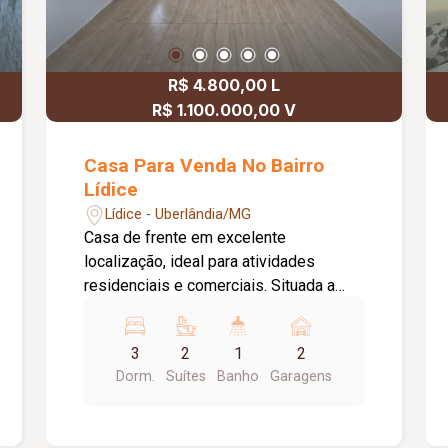
R$ 4.800,00 L
R$ 1.100.000,00 V
Casa Para Venda No Bairro
Lídice
Lídice - Uberlândia/MG
Casa de frente em excelente
localização, ideal para atividades
residenciais e comerciais. Situada a
500 metros da Praça Tubal Vilela e
próxima à escola Honório Guimarães.
3
2
1
2
Conta com garagem para 02 carros e
Dorm.
Suítes
Banho
Garagens
depósito, 02 salas amplas, 03 quartos,
sendo 02 suítes, banheiro social,
copa/cozinha, área de serviço, despejo