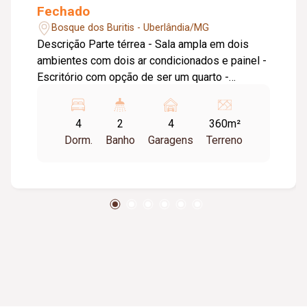
Fechado
Bosque dos Buritis - Uberlândia/MG
Descrição Parte térrea - Sala ampla em dois
ambientes com dois ar condicionados e painel -
Escritório com opção de ser um quarto -
Banheiro - Cozinha com armários - Ilha na
cozinha com ponto de gás e água para lava
4
2
4
360m²
louças - Lavanderia com despesa Parte externa
Dorm.
Banho
Garagens
Terreno
da casa - Área gourmet com churrasqueira -
Bancada na área externa com ponto de gás -
Banheiro - Piscina climatizada - Ducha Parte
superior - 3 amplos quartos todos com armário
e suíte , sendo o quarto do casal com closet - ?
Todos os quartos com cortinas automatizadas -
?Todos os quartos com painel para TV - ?Todos
os quartos com Ar condicionado Obs: Todos os
chuveiros e torneiras da casa são aquecidos
com aquecedor solar Valor: 2.900.000,00