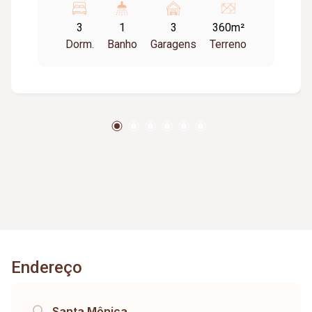
Cozinha com armários; Garagem para 03 carros;
3
1
3
360m²
Área de lazer ampla; Piscina em L; Quiosque
Dorm.
Banho
Garagens
Terreno
com armários e churrasqueira; Lavanderia
coberta; Lavabo na área gourmet.
Endereço
Santa Mônica