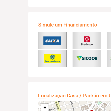
Simule um Financiamento
Localização Casa / Padrão em U
+