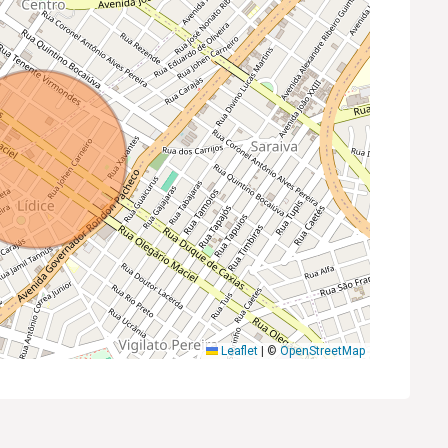
Leaflet
|
©
OpenStreetMap