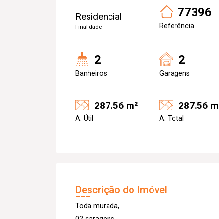
77396
Residencial
Referência
Finalidade
2
2
Banheiros
Garagens
287.56 m²
287.56 m
A. Útil
A. Total
Descrição do Imóvel
Toda murada,
02 garagens,