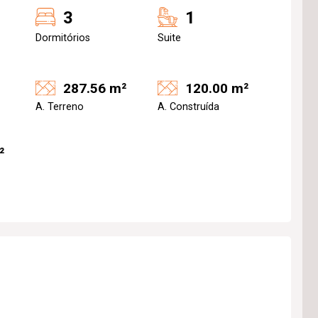
3
1
Dormitórios
Suite
287.56 m²
120.00 m²
A. Terreno
A. Construída
²