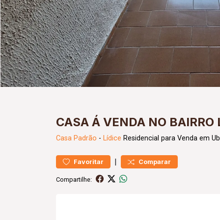
CASA Á VENDA NO BAIRRO L
Casa
Padrão
-
Lídice
Residencial para Venda em Ub
|
Favoritar
Comparar
Compartilhe: