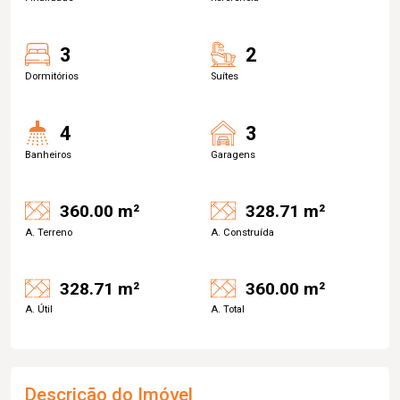
3
2
Dormitórios
Suítes
4
3
Banheiros
Garagens
360.00 m²
328.71 m²
A. Terreno
A. Construída
328.71 m²
360.00 m²
A. Útil
A. Total
Descrição do Imóvel