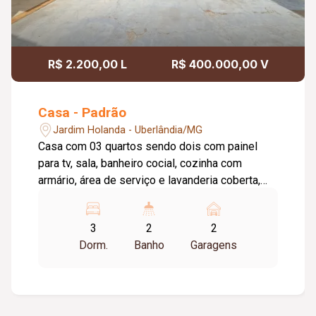
R$ 2.200,00 L
R$ 400.000,00 V
Casa - Padrão
Jardim Holanda - Uberlândia/MG
Casa com 03 quartos sendo dois com painel
para tv, sala, banheiro cocial, cozinha com
armário, área de serviço e lavanderia coberta,
despensa, dependência completa de
empregada, varanda com churrasqueira,
3
2
2
estacionamento para 02 Carros, piso cerâmico,
Dorm.
Banho
Garagens
cerca elétrica, alarme, portão e porteiro
eletrônico. Imóvel MONOFASICO