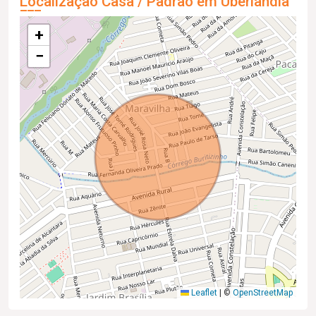
Localização Casa / Padrão em Uberlândia
+
−
Leaflet
|
©
OpenStreetMap