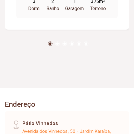
3
2
1
375m²
de Janeiro): 1 ponto comercial com banheiro.
Dorm.
Banho
Garagem
Terreno
Casa com 2 quartos, 2 banheiros, sala, copa,
cozinha, área de serviço. Vaga para 1 carro. -
Casa 3(R. Rio de Janeiro): 3 quartos sendo 1
suíte, +1 banheiro, jardim de inverno, cozinha,
sala de tv, sala de jantar, área de serviço e area
gourmet com churrasqueira e balcão. Vaga para
2 carros.
Endereço
Pátio Vinhedos
Avenida dos Vinhedos, 50 - Jardim Karaíba,