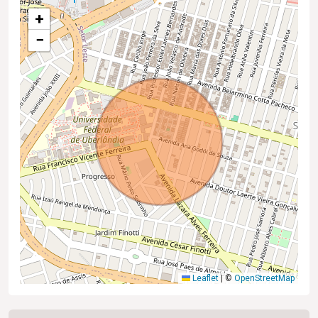
+
−
Leaflet
|
©
OpenStreetMap