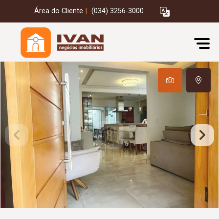
Área do Cliente
|
(034) 3256-3000