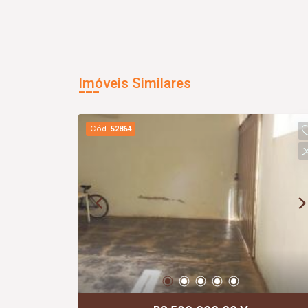
Imóveis Similares
Cód.
52864