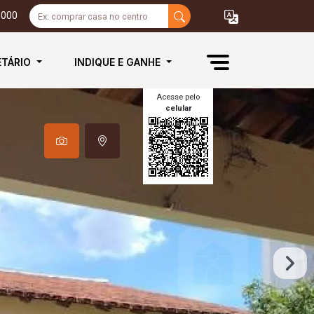
3000
ETÁRIO
INDIQUE E GANHE
Acesse pelo
celular