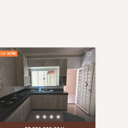
Cód.
62783