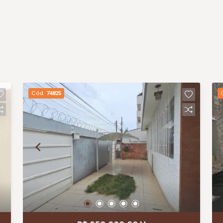
Cód.
74825