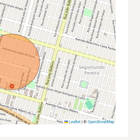
Leaflet
|
©
OpenStreetMap