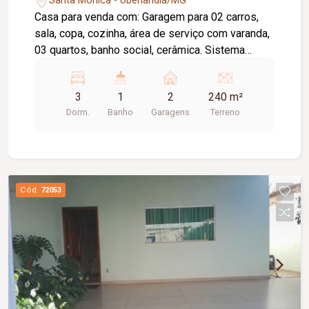
Santa Mônica - Uberlândia/MG
Casa para venda com: Garagem para 02 carros,
sala, copa, cozinha, área de serviço com varanda,
03 quartos, banho social, cerâmica. Sistema
fotovoltaica de 8,67 KWP já instalada.
3
1
2
240 m²
Dorm.
Banho
Garagens
Terreno
Cód.
72053