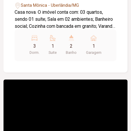
Santa Mônica - Uberlândia/MG
Casa nova. O imóvel conta com: 03 quartos,
sendo 01 suíte; Sala em 02 ambientes; Banheiro
social; Cozinha com bancada em granito; Varanda;
02 vagas de garagem; Diferenciais: Construção
nova; Piso em porcelanato; Ambientes bem
3
1
2
1
distribuídos, proporcionando conforto,
Dorm.
Suite
Banho
Garagem
praticidade e excelente padrão de acabamento.