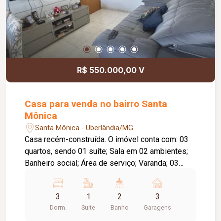
R$ 550.000,00 V
Casa para venda no bairro Santa
Mônica
Santa Mônica - Uberlândia/MG
Casa recém-construída. O imóvel conta com: 03
quartos, sendo 01 suíte; Sala em 02 ambientes;
Banheiro social; Área de serviço; Varanda; 03
vagas de garagem; Diferenciais: Construção nova;
Piso em porcelanato; Ambientes amplos, bem
3
1
2
3
distribuídos e com excelente padrão de
Dorm.
Suite
Banho
Garagens
acabamento, proporcionando conforto e