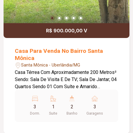
R$ 900.000,00 V
Casa Para Venda No Bairro Santa
Mônica
Santa Mônica - Uberlândia/MG
Casa Térrea Com Aproximadamente 200 Metros²
Sendo: Sala De Visita E De TV; Sala De Jantar; 04
Quartos Sendo 01 Com Suíte e Amarido
Embutido; Banheiro Social; Cozinha; Lavanderia;
Despensa; Varanda Com Banheiro; Quintal;
3
1
2
3
Garagem Para 02 Carros + Estacionamento;
Dorm.
Suite
Banho
Garagens
Terreno 360 Metros²; Casa Está Em Fase De
Acabamento.