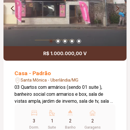
R$ 1.000.000,00 V
Casa - Padrão
Santa Mônica - Uberlândia/MG
03 Quartos com armários (sendo 01 suite ),
banheiro social com armarios e box, sala de
vistas ampla, jardim de inverno, sala de tv, sala de
jantar, edícula com cozinha com armários, copa,
lavanderia, salão amplo, varanda; quintal, garagem
3
1
2
2
para 02 carros, portão eletrônico. piso cerâmica
Dorm.
Suite
Banho
Garagens
laje.