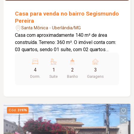
Casa para venda no bairro Segismundo
Pereira
Santa Mônica - Uberlândia/MG
Casa com aproximadamente 140 m² de área
construída. Terreno: 360 m². O imóvel conta com:
03 quartos, sendo 01 suíte, com 02 quartos
contendo armários embutidos; Sala em 02
ambientes; Hall de circulação; Banheiro da suíte
4
1
2
3
com box; Banheiro social com box e espelho;
Dorm.
Suite
Banho
Garagens
Cozinha com armário sob a pia; Área de serviço
independente; Lavanderia; Banheiro externo;
Edícula; 03 vagas de garagem; Diferenciais:
Portão e porteiro eletrônicos; Jardim; Área
externa com ducha; Pomar; Churrasqueira; Piso
Cód.
31976
em cerâmica.