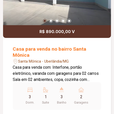
R$ 890.000,00 V
Casa para venda no bairro Santa
Mônica
Santa Mônica - Uberlândia/MG
Casa para venda com: Interfone, portão
eletrônico, varanda com garagens para 02 carros
Sala em 02 ambientes, copa, cozinha com
armários,03 quartos com armários, suite, banho
social, armários e blindex nos banheiros, varanda
3
1
3
2
com área gourmet, piscina. piso tabua corrida e
Dorm.
Suite
Banho
Garagens
cerâmica.