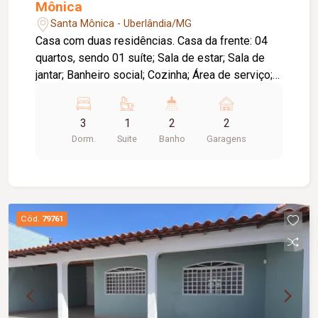
Mônica
Santa Mônica - Uberlândia/MG
Casa com duas residências. Casa da frente: 04
quartos, sendo 01 suíte; Sala de estar; Sala de
jantar; Banheiro social; Cozinha; Área de serviço;
03 vagas de garagem; Casa dos fundos: 02
quartos; Sala; Banheiro social; Cozinha; Área de
3
1
2
2
serviço; Garagem para moto; Diferenciais: Laje;
Dorm.
Suite
Banho
Garagens
Piso em cerâmica; Informações complementares:
Cemig individual; DMAE dividido por 02; IPTU
dividido proporcionalmente pela metragem;
Restrição para animais.
Cód.
79761