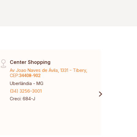
Center Shopping
Vinh
Av Joao Naves de Ávila, 1331 - Tibery,
Aveni
CEP:
Karaí
34408-902
Uberlândia - MG
Uberl
(34) 3256-3001
(34) 
Creci: 684-J
Creci
CNPJ: