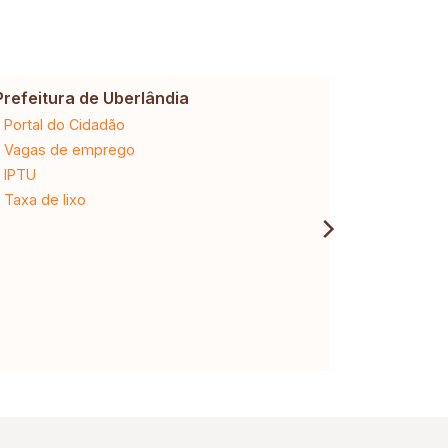
Prefeitura de Uberlândia
Cemig
Portal do Cidadão
2ª via da 
Vagas de emprego
Ligação n
IPTU
Desligam
Taxa de lixo