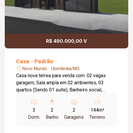
R$ 490.000,00 V
Casa - Padrão
Novo Mundo - Uberlândia/MG
Casa nova térrea para venda com: 02 vagas
garagem, Sala ampla em 02 ambientes, 03
quartos (Sendo 01 suíte), Banheiro social,
Cozinha estilo americana, Lavandeira, Área
gourmet com churrasqueira, pia e bancada, Piso
3
2
2
144m²
porcelanato, Bancadas granito. Alta qualidade
Dorm.
Banho
Garagens
Terreno
estrutural e em acabamento. Metragem Terreno:
144,40m². Metragem Construção: 78,80m².
Entrega Obra Prevista Para 30/10/2025.