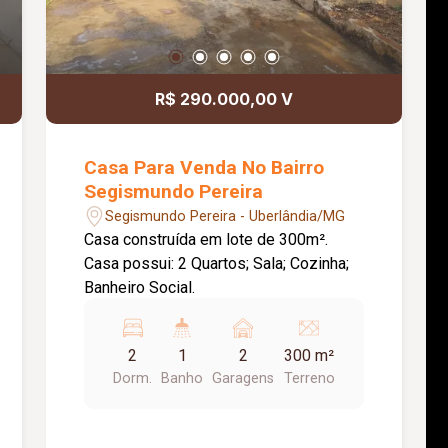
R$ 290.000,00 V
Casa Para Venda No Bairro
Segismundo Pereira
Segismundo Pereira - Uberlândia/MG
Casa construída em lote de 300m².
Casa possui: 2 Quartos; Sala; Cozinha;
Banheiro Social.
2
1
2
300 m²
Dorm.
Banho
Garagens
Terreno