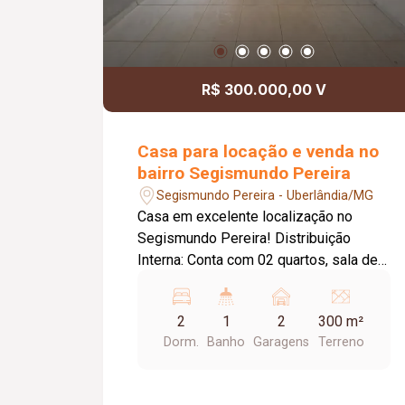
R$ 300.000,00 V
Casa para locação e venda no
bairro Segismundo Pereira
Segismundo Pereira - Uberlândia/MG
Casa em excelente localização no
Segismundo Pereira! Distribuição
Interna: Conta com 02 quartos, sala de
estar, sala de jantar, cozinha com laje,
despensa e banheiro social. Áreas de
2
1
2
300 m²
Lazer e Conveniência: Possui área e
Dorm.
Banho
Garagens
Terreno
cômodo (despensa) com laje, área de
serviço coberta com laje, e um quintal
amplo com árvores frutíferas, perfeito