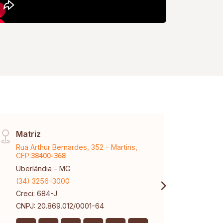
Matriz
Vinh
Rua Arthur Bernardes, 352 - Martins,
Aveni
CEP:
Karaí
38400-368
Uberlândia - MG
Uberl
(34) 3256-3000
(34) 
Creci: 684-J
Creci
CNPJ: 20.869.012/0001-64
CNPJ: