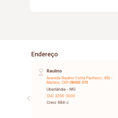
para momentos de lazer e relaxamento.
Segurança e Vagas: Oferece até 03
vagas de garagem, é totalmente murada
e conta com serpentina (cerca) para
maior segurança. Não perca essa
oportunidade de morar bem em uma
localização privilegiada!
Endereço
Raulino
Avenida Raulino Cotta Pacheco, 418 -
Martins, CEP:
38400-370
Uberlândia - MG
(34) 3256-3000
Creci: 684-J