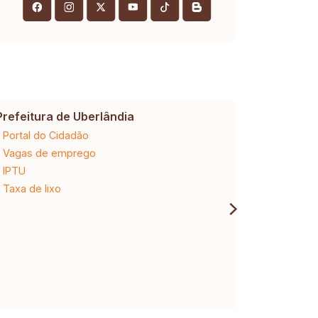
Prefeitura de Uberlândia
Cemig
Portal do Cidadão
2ª via da 
Vagas de emprego
Ligação n
IPTU
Desligam
Taxa de lixo