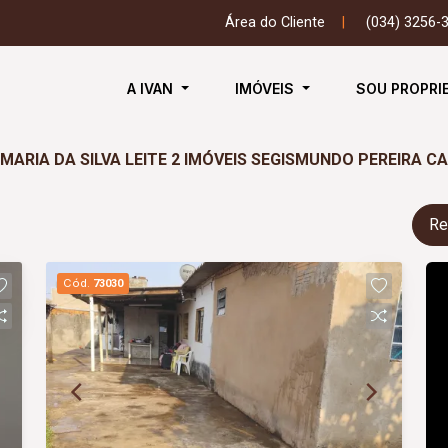
Área do Cliente
|
(034) 3256-
A IVAN
IMÓVEIS
SOU PROPRI
ARIA DA SILVA LEITE 2 IMÓVEIS SEGISMUNDO PEREIRA 
Re
Cód.
73030