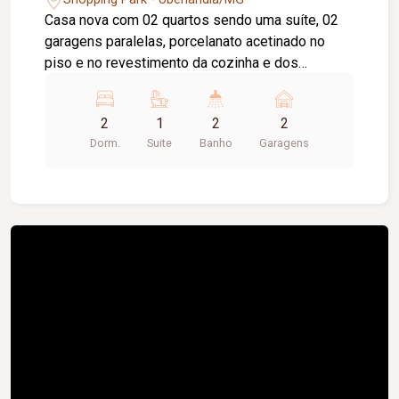
Casa nova com 02 quartos sendo uma suíte, 02
garagens paralelas, porcelanato acetinado no
piso e no revestimento da cozinha e dos
banheiros, cômodos grandes e bem distribuídos.
Tem espaço para um futuro terceiro quarto.
2
1
2
2
Dorm.
Suite
Banho
Garagens