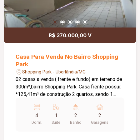
R$ 370.000,00 V
Casa Para Venda No Bairro Shopping
Park
Shopping Park - Uberlândia/MG
02 casas a venda ( frente e fundo) em terreno de
300m²,bairro Shopping Park. Casa frente possui:
*125,41m² de construção 2 quartos, sendo 1
suite; Sala; Cozinha; Banheiro Social; Área de
serviço; Garagem. Casa fundo possui: *68m² 2
4
1
2
2
quartos; Sala; Cozinha; Banheiro Social; Área de
Dorm.
Suite
Banho
Garagens
serviço; Sem garagem para carro. *Água e energia
separadas. Ótima localização! Próximo a
escolas, posto de saúde, avenidas, centro