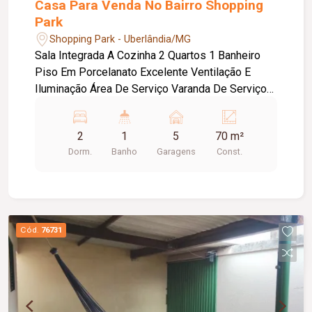
Casa Para Venda No Bairro Shopping
Park
Shopping Park - Uberlândia/MG
Sala Integrada A Cozinha 2 Quartos 1 Banheiro
Piso Em Porcelanato Excelente Ventilação E
Iluminação Área De Serviço Varanda De Serviço
Ampla Área Externa Para Piscina, Área Gourmet. 5
Vagas Garagem
2
1
5
70 m²
Dorm.
Banho
Garagens
Const.
Cód.
76731