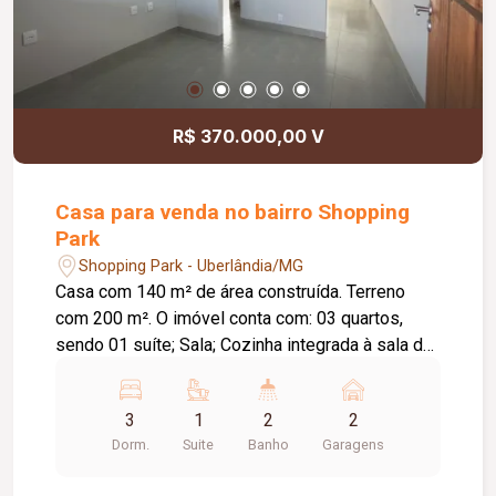
R$ 370.000,00 V
Casa para venda no bairro Shopping
Park
Shopping Park - Uberlândia/MG
Casa com 140 m² de área construída. Terreno
com 200 m². O imóvel conta com: 03 quartos,
sendo 01 suíte; Sala; Cozinha integrada à sala de
jantar; Jardim de inverno; Varanda gourmet em `L`;
Lavanderia independente e coberta; Diferenciais:
3
1
2
2
Imóvel recém-reformado, em fase final de
Dorm.
Suite
Banho
Garagens
acabamento; Varanda gourmet ampla, ideal para
receber familiares e amigos; Ambientes bem