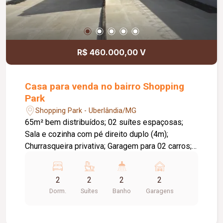
R$ 460.000,00 V
Casa para venda no bairro Shopping
Park
Shopping Park - Uberlândia/MG
65m² bem distribuídos; 02 suítes espaçosas;
Sala e cozinha com pé direito duplo (4m);
Churrasqueira privativa; Garagem para 02 carros;
Acabamento de alto padrão ? porcelanato Delta
Tipo A e fachada em estilo madeirado. Terreno de
2
2
2
2
300m² (150m² por casa). A 05 minutos do Parque
Dorm.
Suítes
Banho
Garagens
Una e Uberlândia Shopping. A 02 minutos da
Arena Bali.