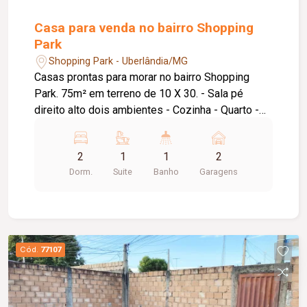
Casa para venda no bairro Shopping
Park
Shopping Park - Uberlândia/MG
Casas prontas para morar no bairro Shopping
Park. 75m² em terreno de 10 X 30. - Sala pé
direito alto dois ambientes - Cozinha - Quarto -
WC Social - Com aquecimento - Suíte - Com
aquecimento - Circulação - Varanda Gourmet -
2
1
1
2
Área de Serviço - Vaga para 2 carros - Terreno
Dorm.
Suite
Banho
Garagens
150m²
Cód.
77107