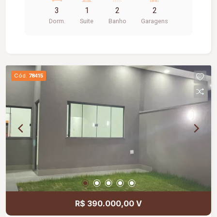
3
1
2
2
Dorm.
Suite
Banho
Garagens
Cód.
78415
R$ 390.000,00 V