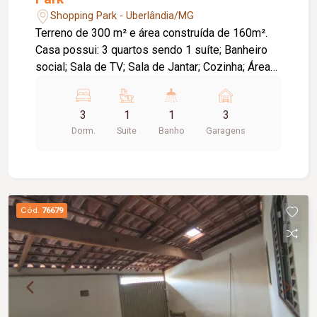
Shopping Park - Uberlândia/MG
Terreno de 300 m² e área construída de 160m².
Casa possui: 3 quartos sendo 1 suíte; Banheiro
social; Sala de TV; Sala de Jantar; Cozinha; Área
de serviço; Área para churrasqueira; Portas e
janelas em blindex; Quintal; 3 vagas de garagem.
3
1
1
3
*Localizada em uma das regiões mais
Dorm.
Suite
Banho
Garagens
privilegiadas do bairro. Próximo a escolas,centro
comercial, posto de saúde.
Cód.
76679