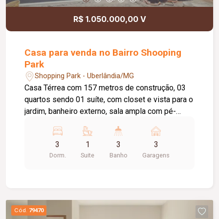
R$ 1.050.000,00 V
Casa para venda no Bairro Shooping
Park
Shopping Park - Uberlândia/MG
Casa Térrea com 157 metros de construção, 03
quartos sendo 01 suíte, com closet e vista para o
jardim, banheiro externo, sala ampla com pé-
direito duplo, cozinha integrada à área goumert,
piscina de 5 metros pronta para aquecimento e
3
1
3
3
03 vagas de garagem. Lavanderia e depósito,
Dorm.
Suite
Banho
Garagens
acabamento fino, com rebaixamento em gesso e
cortineiro embutido, bancas em granito preto São
Gabriel, preparação para ar condicionado,
preparação para boiler, com água aquecida e fria
em todos os banheiros e cozinha.
Cód.
79470