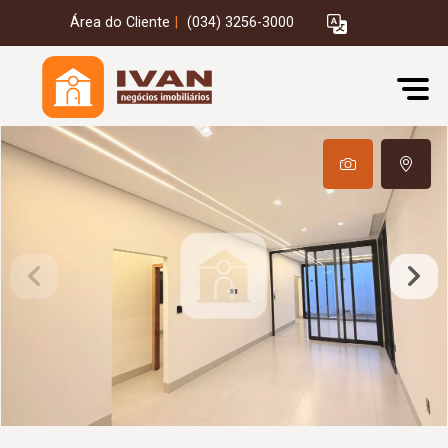
Área do Cliente
|
(034) 3256-3000