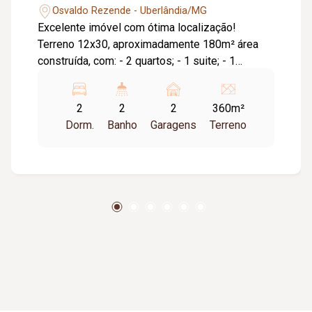
Osvaldo Rezende - Uberlândia/MG
Excelente imóvel com ótima localização!
Terreno 12x30, aproximadamente 180m² área
construída, com: - 2 quartos; - 1 suite; - 1
banheiro social; - sala; - copa; - cozinha com
armários planejados; - área de serviço; -
2
2
2
360m²
escritório mto espaçoso e enorme quintal livre
Dorm.
Banho
Garagens
Terreno
para construção!