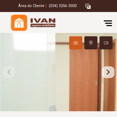
Área do Cliente
|
(034) 3256-3000