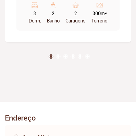
aquecido no comercial. Casa localizada no
Bairro Granada. 03 quartos, 01 sala, 01 Cozinha,
3
2
2
300m²
01 Banheiro social, 01 Banheiro externo, 01
Dorm.
Banho
Garagens
Terreno
Varanda, 01 Garagem coberta para 4 carros.
Endereço