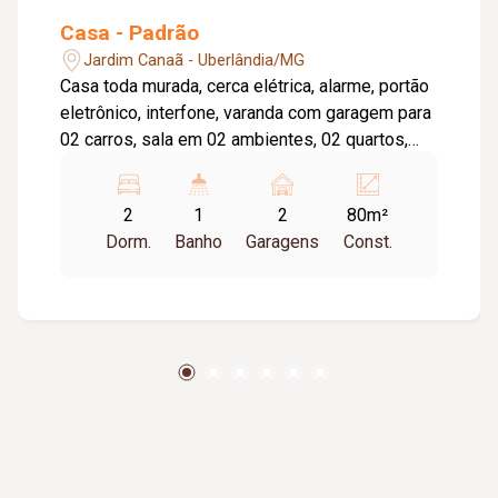
Casa - Padrão
Jardim Canaã - Uberlândia/MG
Casa toda murada, cerca elétrica, alarme, portão
eletrônico, interfone, varanda com garagem para
02 carros, sala em 02 ambientes, 02 quartos,
banheiro social, cozinha estilo americana,
cozinha, lavanderia.Bancadas em granito,
2
1
2
80m²
Telhado com telhas portuguesas, piso em
Dorm.
Banho
Garagens
Const.
cerâmica, toda em laje parte da casa e a cozinha
com telha eternit.