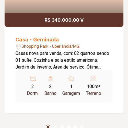
R$ 340.000,00 V
Casa - Geminada
Shopping Park - Uberlândia/MG
Casas nova para venda, com: 02 quartos sendo
01 suíte; Cozinha e sala estilo americana;
Jardim de inverno; Área de serviço. Ótima
localização: Próximo a supermercados,
principais avenidas do bairro e posto de saúde.
2
2
1
100m²
Valores sujeitos à alterações.
Dorm.
Banho
Garagem
Terreno