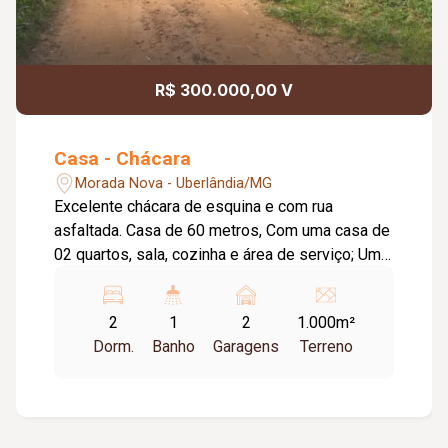
R$ 300.000,00 V
Casa - Chácara
Morada Nova - Uberlândia/MG
Excelente chácara de esquina e com rua
asfaltada. Casa de 60 metros, Com uma casa de
02 quartos, sala, cozinha e área de serviço; Uma
casa de 03 cômodos e uma varanda nos fundos;
Um cômodo de comercio na esquina; Chácara
2
1
2
1.000m²
toda arborizada com plantas frutíferas.
Dorm.
Banho
Garagens
Terreno
Localizada no inicio do bairro, com a
possibilidade de dividir em 04 terrenos de
250m.