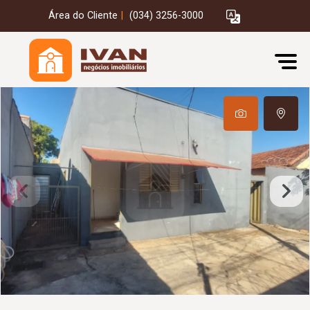
Área do Cliente
|
(034) 3256-3000