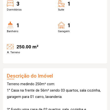
3
1
Dormitórios
Suite
1
1
Banheiro
Garagem
250.00 m²
A. Terreno
Descrição do Imóvel
Terreno medindo 250m² com:
1° Casa na frente de 56m² sendo 03 quartos, sala cozinha,
garagem para 01 carro, lavanderia.
2° Fundo uma casa de 02 quartos, sala, cozinha e