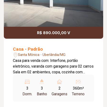
R$ 890.000,00 V
Casa - Padrão
Santa Mônica - Uberlândia/MG
Casa para venda com: Interfone, portão
eletrônico, varanda com garagens para 02 carros
Sala em 02 ambientes, copa, cozinha com
armários,03 quartos com armários, suite, banho
social, armários e blindex nos banheiros,
3
3
2
360m²
varanda com área gourmet, piscina. piso tabua
Dorm.
Banho
Garagens
Terreno
corrida e cerâmica.