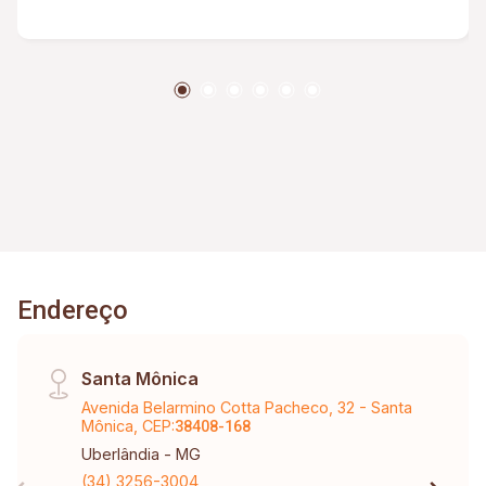
conjugada. Banheiro externo. Despensa. Ducha.
Corredores laterais. Piso porcelanato.
Endereço
Santa Mônica
Avenida Belarmino Cotta Pacheco, 32 - Santa
Mônica, CEP:
38408-168
Uberlândia - MG
(34) 3256-3004