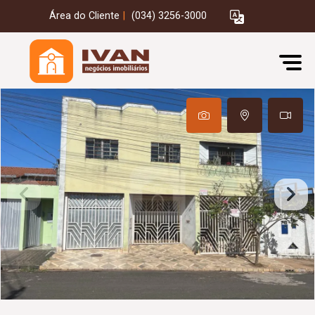
Área do Cliente
|
(034) 3256-3000