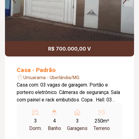
R$ 700.000,00 V
Casa - Padrão
Umuarama - Uberlândia/MG
Casa com: 03 vagas de garagem. Portão e
porteiro eletrônico. Câmeras de segurança. Sala
com painel e rack embutidos. Copa . Hall. 03
quartos com armários embutidos sendo 02
suítes. Banheiro social e suítes com box,
3
4
3
250m²
armários e espelhos. Cozinha planejada com
Dorm.
Banho
Garagens
Terreno
armários e coifa inox. Varanda gourmet com
churrasqueira e fogão a lenha. Área de serviço