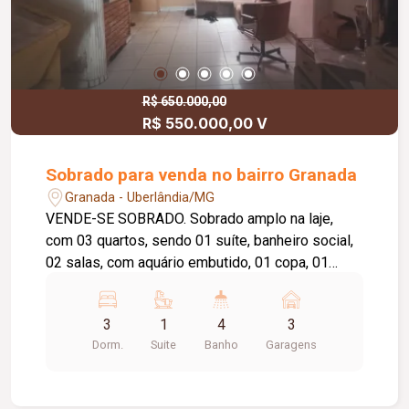
R$ 650.000,00
R$ 550.000,00 V
Sobrado para venda no bairro Granada
Granada - Uberlândia/MG
VENDE-SE SOBRADO. Sobrado amplo na laje,
com 03 quartos, sendo 01 suíte, banheiro social,
02 salas, com aquário embutido, 01 copa, 01
cozinha, 01 despensa, jardim de inverno com
cascata e pedras, área gourmet ampla com
3
1
4
3
piscina, churrasqueira, banheiro, placas solares
Dorm.
Suite
Banho
Garagens
para o aquecimento da piscina. Área superior a
terminar. Terreno área total de 322,96 metros
quadrados. Área construída: 200 metros