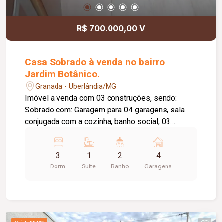
R$ 700.000,00 V
Casa Sobrado à venda no bairro
Jardim Botânico.
Granada - Uberlândia/MG
Imóvel a venda com 03 construções, sendo:
Sobrado com: Garagem para 04 garagens, sala
conjugada com a cozinha, banho social, 03
quartos sendo 01 suíte. Aproximadamente 66 m²
Casa Lateral: Varanda, Sala e Cozinha conjugada,
3
1
2
4
quarto ampla, banheiro social. Aproximadamente
Dorm.
Suite
Banho
Garagens
55m² Casa do Fundo: 03 quartos, sala, cozinha,
banheiro, área de serviços. Aproximadamente 70
m²