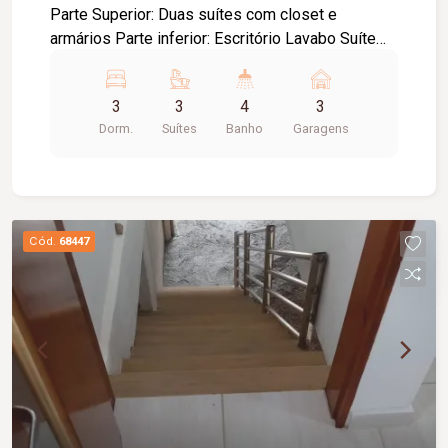
Parte Superior: Duas suítes com closet e
armários Parte inferior: Escritório Lavabo Suíte
Sala de tv Sala de estar e jantar integrada com
cozinha Despensa Área de serviço Área gourmet
3
3
4
3
Garagem para 03 carros Câmera, alarme e
Dorm.
Suítes
Banho
Garagens
monitoramento com câmeras na rua.
Cód.
68447