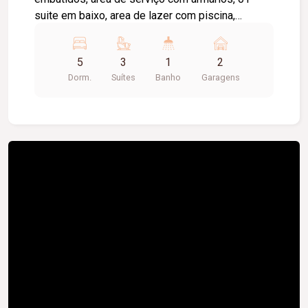
suite em baixo, area de lazer com piscina,
churrasqueira e pergolato, garagem para 02
carros cobertos. Em cima são 03 suítes e um
5
3
1
2
quarto, varanda em dois quartos, cerca elétrica.
Dorm.
Suítes
Banho
Garagens