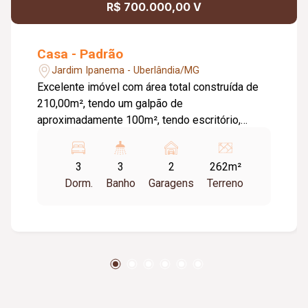
R$ 700.000,00 V
Casa - Padrão
Jardim Ipanema - Uberlândia/MG
Excelente imóvel com área total construída de
210,00m², tendo um galpão de
aproximadamente 100m², tendo escritório,
banheiro e uma casa tendo 03 quartos, sendo 01
suíte com armários sob a pia e box em vidro
3
3
2
262m²
temperado e espelho, banheiro social com box
Dorm.
Banho
Garagens
Terreno
em vidro temperado, sala, cozinha com bancada
e armários, garagem para 02 carros.