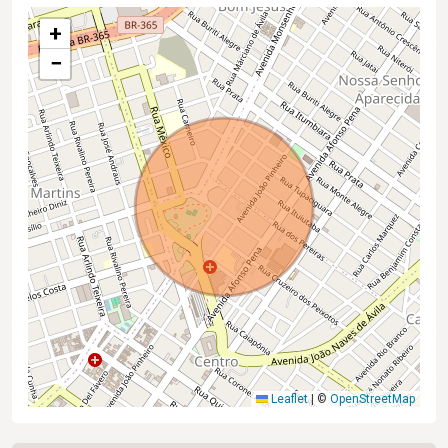
+
−
Leaflet
|
©
OpenStreetMap