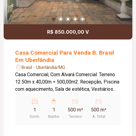
R$ 850.000,00 V
Casa Comercial Para Venda B. Brasil
Em Uberlândia
Brasil - Uberlândia/MG
Casa Comercial, Com Alvará Comercial: Terreno
12.50m x 40,00m = 500,00m2. Recepção, Piscina
com aquecimento, Sala de estética, Vestiários
masculino e feminino, Mais 5 cômodos que
servem como depósito podendo virar salas
1
1
500 m²
500 m²
comerciais.
Dorm.
Banho
Terreno
A. Total