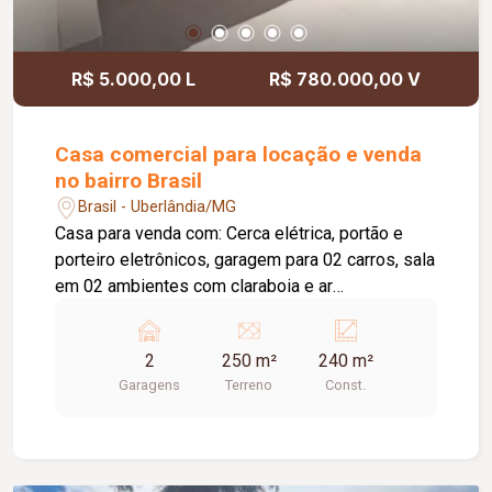
R$ 5.000,00 L
R$ 780.000,00 V
Casa comercial para locação e venda
no bairro Brasil
Brasil - Uberlândia/MG
Casa para venda com: Cerca elétrica, portão e
porteiro eletrônicos, garagem para 02 carros, sala
em 02 ambientes com claraboia e ar
condicionado, copa, cozinha planejada com
armários, hall para 03 quartos sendo 02 com
2
250 m²
240 m²
armários embutidos, sendo 01 suíte com ar
Garagens
Terreno
Const.
condicionado, varanda gourmet com
churrasqueira e ducha, despensa, lavanderia
separada. Ideal para advocacias, contabilidade e
outros. Piso porcelanato e pintura nova.