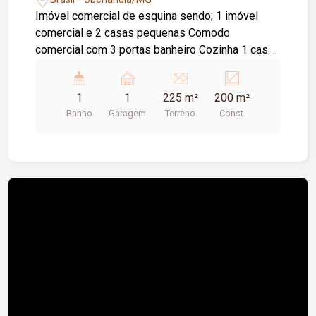
Imóvel comercial de esquina sendo; 1 imóvel
comercial e 2 casas pequenas Comodo
comercial com 3 portas banheiro Cozinha 1 casas
pequena com 2 quartos sala cozinha Banheiro
Garagem Segunda casa com; Sala 01 Quarto
1
1
225 m²
200 m²
Cozinha Banheiro
Banho
Garagem
Terreno
Const.