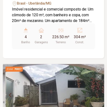
Brasil - Uberlândia/MG
Imóvel residencial e comercial composto de: Um
cômodo de 120 m², com banheiro e copa, com
20m² de mezanino. Um apartamento de 184m²
com: Sala ampla; Copa; 03 quartos, sendo 01
suíte; Cozinha; Banheiro social; Armários nos
4
2
226.50 m²
304 m²
quartos, cozinha e área de serviço; 02 vagas de
Banho
Garagens
Terreno
Const.
garagem; Piso de cerâmica; Terraço com
estendal; Fundos; Edícula com lavanderia, quarto
amplo e banheiro.
Cód.
70037