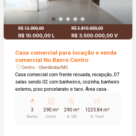
R$ 12.000,00
R$ 3.810.000,00
R$ 10.000,00 L
R$ 3.500.000,00 V
Casa comercial para locação e venda
comercial No Bairro Centro
Centro - Uberlândia/MG
Casa comercial com frente recuada, recepção, 07
salas sendo 02 com banheiros, cozinha, banheiro
externo, piso porcelanato e taco. Área casa
comercial 615M² Estacionamento ao lado 655M²
Área total 1270M²
3
290 m²
290 m²
1225.84 m²
Banho
Const.
A. Útil
A. Total