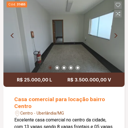
Varanda com mesa fixa tipo balcão e sofá em
Cód.
31655
alvenaria com almofadas em couro sintético;
Lavanderia com instalações para máquina de
lavar; Despensa; Depósito; Jardim; 03 vagas de
garagem com armário em alvenaria;
Estacionamento para 02 veículos; Diferenciais:
Portão eletrônico; Cerca elétrica preparada para
ativação.
R$ 25.000,00 L
R$ 3.500.000,00 V
Casa comercial para locação bairro
Centro
Centro - Uberlândia/MG
Excelente casa comercial no centro da cidade,
com 13 vagas sendo 8 vagas frontais e 05 vagas.