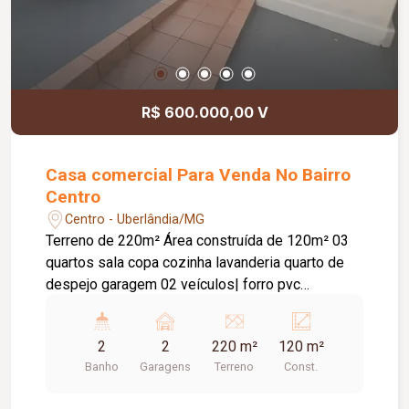
R$ 600.000,00 V
Casa comercial Para Venda No Bairro
Centro
Centro - Uberlândia/MG
Terreno de 220m² Área construída de 120m² 03
quartos sala copa cozinha lavanderia quarto de
despejo garagem 02 veículos| forro pvc
localização excelente Região central de
Uberlândia Documentação okei #bfe
2
2
220 m²
120 m²
Banho
Garagens
Terreno
Const.