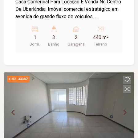
Casa Comercial Para Locação E Venda No Centro
De Uberlândia. Imóvel comercial estratégico em
avenida de grande fluxo de veículos.
Acessibilidade completa. Duas garagens, ampla
recepção, 06 salas com aproximadamente 12m² .
1
3
2
440 m²
04 banheiros sendo 02 acessíveis, copa, cozinha
Dorm.
Banho
Garagens
Terreno
funcional e edícula com quarto, banheiro e área
de serviço. Localização muito privilegiada e
infraestrutura completa para expandir ou iniciar o
seu negócio.
Cód.
33347