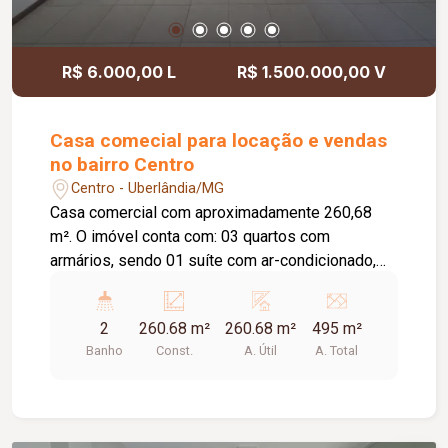
R$ 6.000,00 L
R$ 1.500.000,00 V
Casa comecial para locação e vendas
no bairro Centro
Centro - Uberlândia/MG
Casa comercial com aproximadamente 260,68
m². O imóvel conta com: 03 quartos com
armários, sendo 01 suíte com ar-condicionado,
armários, box em vidro temperado e espelho;
Recepção com balcão em alvenaria e granito,
2
260.68 m²
260.68 m²
495 m²
armários e mesa fixa; Sala ampla com jardim de
Banho
Const.
A. Útil
A. Total
inverno; 02 banheiros adaptados para
acessibilidade de pessoas com deficiência; Área
gourmet integrada à cozinha, com armários e pia
em granito com vão para instalação de cooktop;