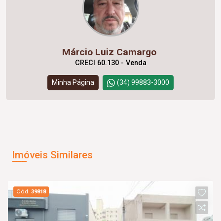
Márcio Luiz Camargo
CRECI 60.130 - Venda
Minha Página
(34) 99883-3000
Imóveis Similares
Cód.
39818