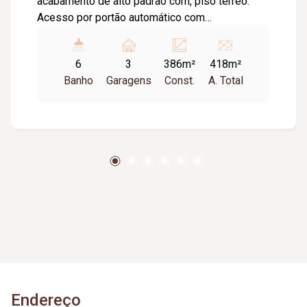
acabamento de alto padrão com, piso térreo:
Acesso por portão automático com
estacionamento e jardim, salão com pé direito
duplo, escada com depósito embaixo, hall com
6
3
386m²
418m²
teto envidraçado, cozinha com bancadas em
Banho
Garagens
Const.
A. Total
granito e coifa em inox, sanitários Masc/Fem
acessíveis com bancadas e divisórias em
granito, depósito de materias de limpeza,
espaço para copa/bar com bancada e balcão em
granito, sanitários Mas/Fem acessíveis com
vestiário, espaço aberto com jardim. Piso
superior ou mezanino com guarda-corpo em
vidro, sanitários Masc/Fem acessíveis,
escritório com sanitário privativo com acesso a
terraço. Três ares condicionados de 60.000
btu`s, plataforma acessível para PNE fechada
com cabine em inox (elevador), esquadrias em
alumínio, duas portas de enrolar em inox
Endereço
automáticas, Iluminação toda em Led, piso salão