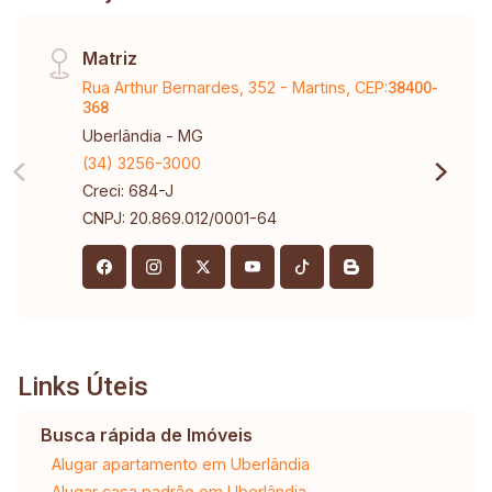
e mezanino em granitina, demais ambientes
com piso e revestimentos em porcelanato,
Matriz
fachada com revestimento em porcelanato,
Rua Arthur Bernardes, 352 - Martins, CEP:
salão com teto em Forro drywall e iluminação
38400-
368
embutida, laje com forro nos demais ambientes,
Uberlândia - MG
telhado com telhas termo acústicas. Imóvel com
(34) 3256-3000
habite-se comercial!
Creci: 684-J
CNPJ: 20.869.012/0001-64
Links Úteis
Busca rápida de Imóveis
Alugar apartamento em Uberlândia
Alugar casa padrão em Uberlândia