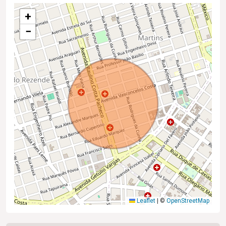
+
−
Leaflet
|
©
OpenStreetMap