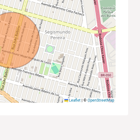
Leaflet
|
©
OpenStreetMap