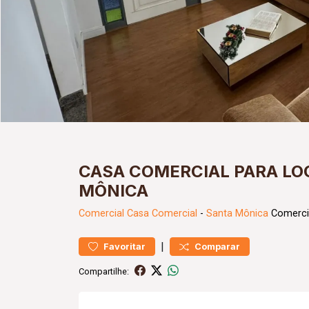
CASA COMERCIAL PARA LO
MÔNICA
Comercial
Casa Comercial
-
Santa Mônica
Comercia
|
Favoritar
Comparar
Compartilhe: