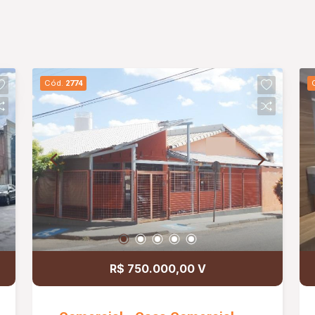
Cód.
2774
R$ 750.000,00 V