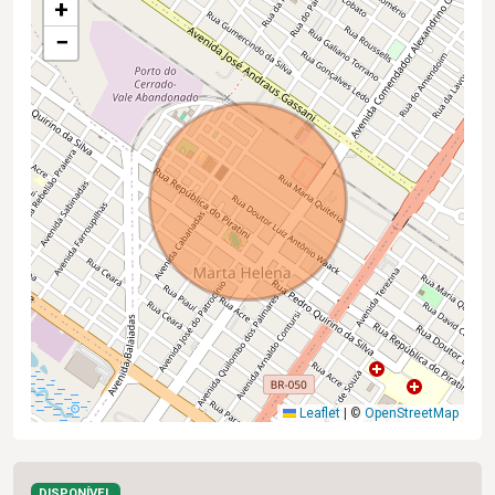
+
−
Leaflet
|
©
OpenStreetMap
DISPONÍVEL