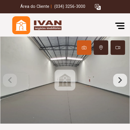
Área do Cliente
|
(034) 3256-3000