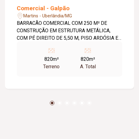
Comercial - Galpão
Martins - Uberlândia/MG
BARRACÃO COMERCIAL COM 250 M² DE
CONSTRUÇÃO EM ESTRUTURA METÁLICA,
COM PÉ DIREITO DE 5,50 M, PISO ARDÓSIA E
ESCRITÓRIO COM 02 BANHEIROS. UMA CASA
NO FUNDO MEDINDO APROXIMADAMENTE
820m²
820m²
120 M² COM SALA, 03 QUARTOS, BANHEIRO
Terreno
A. Total
SOCIAL, COZINHA E LAVANDERIA. COM LAJE,
PISO CERÂMICA. BARRACÃO COMERCIAL COM
250 M² DE CONSTRUÇÃO EM ESTRUTURA
METÁLICA, PÉ DIREITO DE 5,50 M, PISO
CIMENTADO, MEZANINO E ESCRITÓRIO COM
02 BANHEIROS, COMODO DESPEJO.