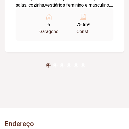
salas, cozinha,vestiários feminino e masculino,
depósito, estacionamento frontal p/ 06 carros.
*** MÓVEIS NÃO FAZEM PARTE DA LOCAÇÃO
6
750m²
***
Garagens
Const.
Endereço