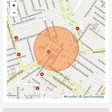
+
−
Leaflet
|
©
OpenStreetMap