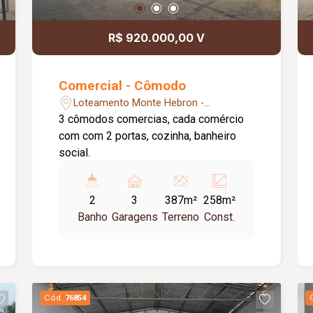
R$ 920.000,00 V
Comercial - Cômodo
Loteamento Monte Hebron -
Uberlândia/MG
3 cômodos comercias, cada comércio
com com 2 portas, cozinha, banheiro
social.
2
3
387m²
258m²
Banho
Garagens
Terreno
Const.
Cód.
76854