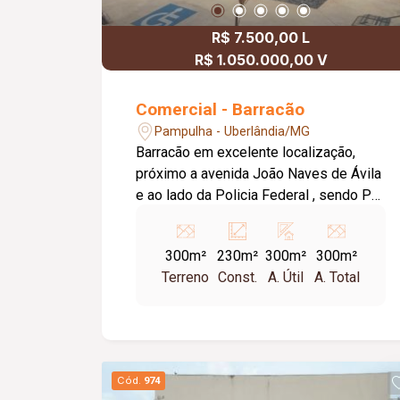
R$ 7.500,00 L
R$ 1.050.000,00 V
Comercial - Barracão
Pampulha - Uberlândia/MG
Barracão em excelente localização,
próximo a avenida João Naves de Ávila
e ao lado da Policia Federal , sendo Pé
direito de 6,5 mts , piso em concreto
usinado com malha de vergalhão,
300m²
230m²
300m²
300m²
suporta até entrada e manobras de
Terreno
Const.
A. Útil
A. Total
carretas, Portão Eletrônico. Barracão
com 230 m² de área construída e 300
m² de área de terreno total .
Cód.
974