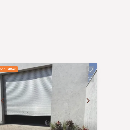
Cód.
78626