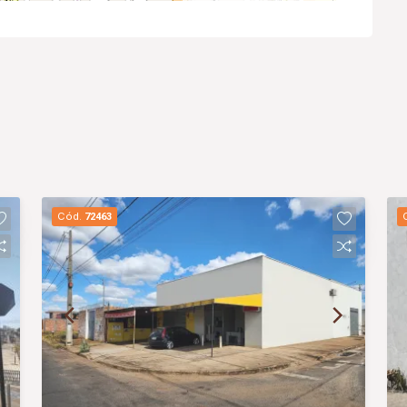
Cód.
72463