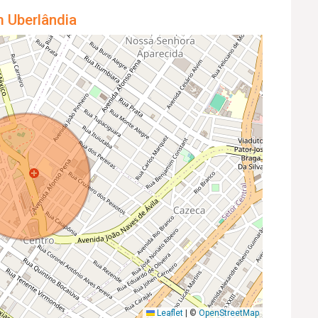
m Uberlândia
Leaflet
|
©
OpenStreetMap