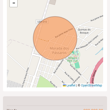
−
Leaflet
|
©
OpenStreetMap