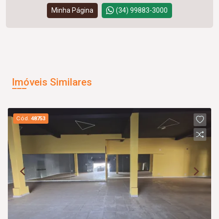
Minha Página
(34) 99883-3000
Imóveis Similares
Cód.
48753