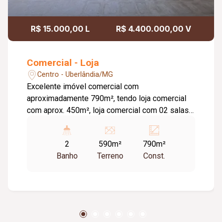
R$ 15.000,00 L
R$ 4.400.000,00 V
Comercial - Loja
Centro - Uberlândia/MG
Excelente imóvel comercial com
aproximadamente 790m², tendo loja comercial
com aprox. 450m², loja comercial com 02 salas ,
02 vestiários, escritório, galpão de 172m²,
estacionamento para 04 carros e 2 Apartamento
2
590m²
790m²
com entrada na rua lateral (quintino bocaiuva, nº
Banho
Terreno
Const.
125) com 3 quartos, sala, copa, cozinha,
banheiro social com aprox. 100m² cada um