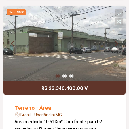
Cód.
3090
R$ 23.346.400,00 V
Terreno - Área
Brasil - Uberlândia/MG
Área medindo 10.613m².Com frente para 02
avenidas e 02 ruas.Ótima para comércios,