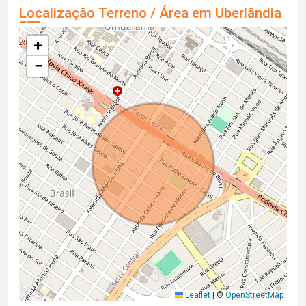
Localização Terreno / Área em Uberlândia
+
−
Leaflet
|
©
OpenStreetMap