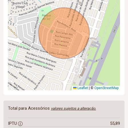
Leaflet
|
©
OpenStreetMap
Total para Acessórios
valores sujeitos a alteração.
IPTU
55,89